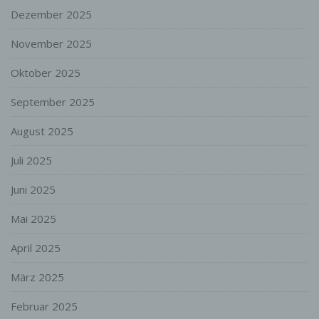
Die betroffene Person kann die Setzung von
Dezember 2025
Cookies durch unsere Internetseite jederzeit
mittels einer entsprechenden Einstellung des
November 2025
genutzten Internetbrowsers verhindern und damit
der Setzung von Cookies dauerhaft
widersprechen. Ferner können bereits gesetzte
Oktober 2025
Cookies jederzeit über einen Internetbrowser oder
andere Softwareprogramme gelöscht werden. Dies
September 2025
ist in allen gängigen Internetbrowsern möglich.
Deaktiviert die betroffene Person die Setzung von
August 2025
Cookies in dem genutzten Internetbrowser, sind
unter Umständen nicht alle Funktionen unserer
Juli 2025
Internetseite vollumfänglich nutzbar.
Juni 2025
Erfassung von allgemeinen Daten und
Informationen
Mai 2025
Die Internetseite erfasst mit jedem Aufruf der
Internetseite durch eine betroffene Person oder ein
April 2025
automatisiertes System eine Reihe von
allgemeinen Daten und Informationen. Diese
März 2025
allgemeinen Daten und Informationen werden in
den Logfiles des Servers gespeichert. Erfasst
Februar 2025
werden können die (1) verwendeten Browsertypen