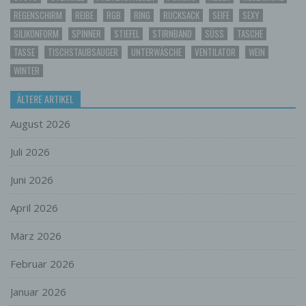
Durch den Einsatz von Cookies kann den Nutzern
REGENSCHIRM
REIBE
RGB
RING
RUCKSACK
SEIFE
SEXY
dieser Internetseite nutzerfreundlichere Services
bereitstellen, die ohne die Cookie-Setzung nicht
SILIKONFORM
SPINNER
STIEFEL
STIRNBAND
SÜSS
TASCHE
möglich wären.
TASSE
TISCHSTAUBSAUGER
UNTERWÄSCHE
VENTILATOR
WEIN
Mittels eines Cookies können die Informationen
WINTER
und Angebote auf unserer Internetseite im Sinne
des Benutzers optimiert werden. Cookies
ÄLTERE ARTIKEL
ermöglichen uns, wie bereits erwähnt, die
Benutzer unserer Internetseite wiederzuerkennen.
August 2026
Zweck dieser Wiedererkennung ist es, den
Nutzern die Verwendung unserer Internetseite zu
Juli 2026
erleichtern. Der Benutzer einer Internetseite, die
Cookies verwendet, muss beispielsweise nicht bei
Juni 2026
jedem Besuch der Internetseite erneut seine
Zugangsdaten eingeben, weil dies von der
April 2026
Internetseite und dem auf dem Computersystem
des Benutzers abgelegten Cookie übernommen
März 2026
wird. Ein weiteres Beispiel ist das Cookie eines
Warenkorbes im Online-Shop. Der Online-Shop
Februar 2026
merkt sich die Artikel, die ein Kunde in den
virtuellen Warenkorb gelegt hat, über ein Cookie.
Januar 2026