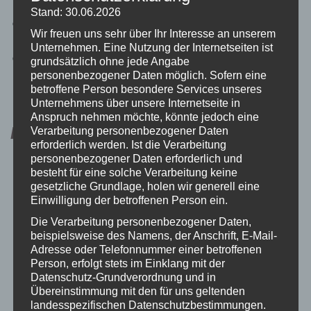
Menschen mit Handicap
Stand: 30.06.2026
Ideal als Mitbringsel, Geschenk oder
Wir freuen uns sehr über Ihr Interesse an unserem
Adventskalenderfüllung
Unternehmen. Eine Nutzung der Internetseiten ist
Auch als 3er-Pack erhältlich
grundsätzlich ohne jede Angabe
personenbezogener Daten möglich. Sofern eine
Bewertung:
betroffene Person besondere Services unseres
Unternehmens über unsere Internetseite in
Anspruch nehmen möchte, könnte jedoch eine
Auch interessant:
Verarbeitung personenbezogener Daten
erforderlich werden. Ist die Verarbeitung
personenbezogener Daten erforderlich und
besteht für eine solche Verarbeitung keine
gesetzliche Grundlage, holen wir generell eine
Einwilligung der betroffenen Person ein.
Die Verarbeitung personenbezogener Daten,
beispielsweise des Namens, der Anschrift, E-Mail-
Adresse oder Telefonnummer einer betroffenen
Person, erfolgt stets im Einklang mit der
Datenschutz-Grundverordnung und in
Übereinstimmung mit den für uns geltenden
landesspezifischen Datenschutzbestimmungen.