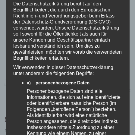
Die Datenschutzerklärung beruht auf den
Begrifflichkeiten, die durch den Europäischen
Richtlinien- und Verordnungsgeber beim Erlass
der Datenschutz-Grundverordnung (DS-GVO)
verwendet wurden. Unsere Datenschutzerklärung
soll sowohl für die Öffentlichkeit als auch für
unsere Kunden und Geschäftspartner einfach
lesbar und verständlich sein. Um dies zu
Hundemantel: So bleibt euer Vierbeiner warm und ihr
gewährleisten, möchten wir vorab die verwendeten
Begrifflichkeiten erläutern.
entspannt!
Wir verwenden in dieser Datenschutzerklärung
unter anderem die folgenden Begriffe:
Beitragsnavigation
← Heiß draußen, kühl geblieben: Dieser Mini-Handventilator
a) personenbezogene Daten
ist euer neuer Sommerbegleiter!
Hände frei, Kopf kühl: Mit diesem Nackenventilator kommt
Personenbezogene Daten sind alle
ihr nicht mehr in Schwitzen! →
Informationen, die sich auf eine identifizierte
oder identifizierbare natürliche Person (im
Folgenden „betroffene Person") beziehen.
Als identifizierbar wird eine natürliche
Schreibe einen Kommentar
Person angesehen, die direkt oder indirekt,
insbesondere mittels Zuordnung zu einer
Deine E-Mail-Adresse wird nicht veröffentlicht.
Erforderliche
Kennung wie einem Namen, zu einer