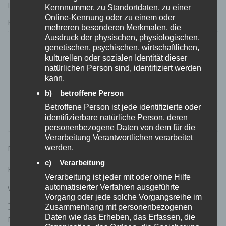
Felder sind mit
*
markiert
Kennnummer, zu Standortdaten, zu einer
Online-Kennung oder zu einem oder
Kommentar
*
mehreren besonderen Merkmalen, die
Ausdruck der physischen, physiologischen,
genetischen, psychischen, wirtschaftlichen,
kulturellen oder sozialen Identität dieser
natürlichen Person sind, identifiziert werden
kann.
b) betroffene Person
Betroffene Person ist jede identifizierte oder
identifizierbare natürliche Person, deren
personenbezogene Daten von dem für die
Verarbeitung Verantwortlichen verarbeitet
Name
*
werden.
c) Verarbeitung
E-Mail-Adresse
*
Verarbeitung ist jeder mit oder ohne Hilfe
automatisierter Verfahren ausgeführte
Website
Vorgang oder jede solche Vorgangsreihe im
Zusammenhang mit personenbezogenen
Daten wie das Erheben, das Erfassen, die
Name, E-Mail-Adresse und Website in diesem Browser für