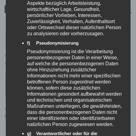
Aspekte bezüglich Arbeitsleistung,
AUCH INTERESSANT …
wirtschaftlicher Lage, Gesundheit,
persönlicher Vorlieben, Interessen,
Einfach zauberhaft: Die Einhorn-
Zuverlässigkeit, Verhalten, Aufenthaltsort
Silikonform, die euch den Tag versüßt
oder Ortswechsel dieser natürlichen Person
zu analysieren oder vorherzusagen.
0 KOMMENTARE
Silikonformen sind nun nicht wirklich etwas
f) Pseudonymisierung
Neues, aber mitunter dennoch sehr niedlich.
Pseudonymisierung ist die Verarbeitung
So auch diese Einhorn-Silikonform. Ihr könnt sie für viele
personenbezogener Daten in einer Weise,
Dinge nutzen. Zum Herstellen von Eiswürfeln,...
auf welche die personenbezogenen Daten
ohne Hinzuziehung zusätzlicher
LED-Sternenhimmel Projektor –
Informationen nicht mehr einer spezifischen
Astronaut mit niedlichem Design
betroffenen Person zugeordnet werden
0 KOMMENTARE
können, sofern diese zusätzlichen
Auf der Suche nach dem ultimativen
Informationen gesondert aufbewahrt werden
und technischen und organisatorischen
Sternenhimmel-Projektor dürftet ihr mit
Maßnahmen unterliegen, die gewährleisten,
dem diesem kleinen Astronauten genau richtig liegen. Der
dass die personenbezogenen Daten nicht
kleine Kerl eignet sich nicht nur für das Kinderzimmer,...
einer identifizierten oder identifizierbaren
natürlichen Person zugewiesen werden.
Barry The Box Cheese Grater: Witziger
Bär als Reibe!
g) Verantwortlicher oder für die