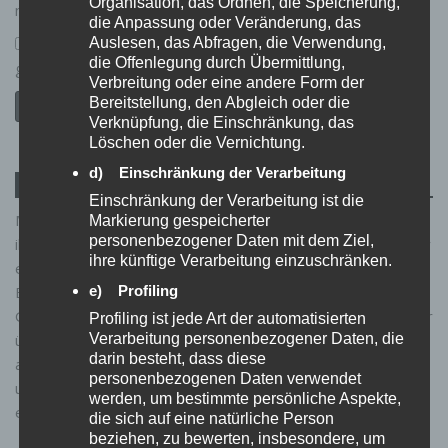
Organisation, das Ordnen, die Speicherung,
meinen nächsten Kommentar speichern.
die Anpassung oder Veränderung, das
Auslesen, das Abfragen, die Verwendung,
*
Ich habe die
Datenschutzerklärung
zur Kenntnis
die Offenlegung durch Übermittlung,
genommen.
Verbreitung oder eine andere Form der
Bereitstellung, den Abgleich oder die
Verknüpfung, die Einschränkung, das
Löschen oder die Vernichtung.
d) Einschränkung der Verarbeitung
HINWEIS IN EIGENER SACHE
Einschränkung der Verarbeitung ist die
Manche unserer Links sind sogenannte bezahlte Links. Wenn
Markierung gespeicherter
personenbezogener Daten mit dem Ziel,
ihr über diese einkauft, erhalten wir eine kleine Provision. Für
ihre künftige Verarbeitung einzuschränken.
euch bleibt der Preis natürlich gleich – und an unserer
Empfehlung ändert das nichts. Wir achten stets darauf, nur
e) Profiling
Gadgets und Angebote aufzunehmen, von deren Qualität wir
Profiling ist jede Art der automatisierten
überzeugt sind. Zu unseren Partnern gehören unter
Verarbeitung personenbezogener Daten, die
darin besteht, dass diese
anderem das Amazon PartnerNet, eBay und AliExpress. So
personenbezogenen Daten verwendet
unterstützt ihr unsere Arbeit – ganz ohne Mehrkosten für
werden, um bestimmte persönliche Aspekte,
euch. Vielen Dank!
die sich auf eine natürliche Person
beziehen, zu bewerten, insbesondere, um