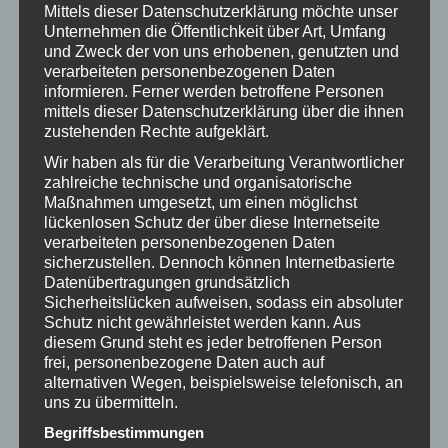
Mittels dieser Datenschutzerklärung möchte unser
6 Flaschen, 1 Tasche, 0 Sorgen – Perfektes Gadget für
Unternehmen die Öffentlichkeit über Art, Umfang
euren Mädelsabend
und Zweck der von uns erhobenen, genutzten und
verarbeiteten personenbezogenen Daten
informieren. Ferner werden betroffene Personen
mittels dieser Datenschutzerklärung über die ihnen
zustehenden Rechte aufgeklärt.
Wir haben als für die Verarbeitung Verantwortlicher
zahlreiche technische und organisatorische
Maßnahmen umgesetzt, um einen möglichst
lückenlosen Schutz der über diese Internetseite
verarbeiteten personenbezogenen Daten
sicherzustellen. Dennoch können Internetbasierte
Datenübertragungen grundsätzlich
Sicherheitslücken aufweisen, sodass ein absoluter
Stress? Geht vorbei! Der Knautsch-Buddha bringt
Schutz nicht gewährleistet werden kann. Aus
Gelassenheit – Stinkefinger inklusive!
diesem Grund steht es jeder betroffenen Person
frei, personenbezogene Daten auch auf
alternativen Wegen, beispielsweise telefonisch, an
uns zu übermitteln.
Begriffsbestimmungen