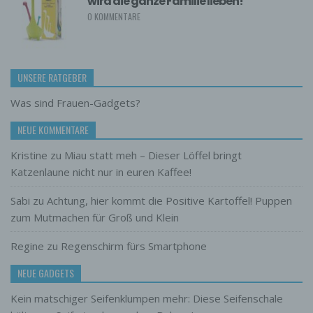
wird die ganze Familie lieben!
mit datenschutzrechtlichem Charakter ist die:
0 KOMMENTARE
Arne Rastas
Arne Rastas
Hasloher Twiete 20
UNSERE RATGEBER
25451 Quickborn
Was sind Frauen-Gadgets?
Deutschland
NEUE KOMMENTARE
491737108559
Kristine
zu
Miau statt meh – Dieser Löffel bringt
E-Mail: webmaster@frauen-gadgets.de
Katzenlaune nicht nur in euren Kaffee!
DE238100417
Sabi
zu
Achtung, hier kommt die Positive Kartoffel! Puppen
Cookies / SessionStorage / LocalStorage
zum Mutmachen für Groß und Klein
Die Internetseiten verwenden teilweise so
genannte Cookies, LocalStorage und
Regine
zu
Regenschirm fürs Smartphone
SessionStorage. Dies dient dazu, unser Angebot
nutzerfreundlicher, effektiver und sicherer zu
NEUE GADGETS
machen. Local Storage und SessionStorage ist
eine Technologie, mit welcher ihr Browser Daten
Kein matschiger Seifenklumpen mehr: Diese Seifenschale
auf Ihrem Computer oder mobilen Gerät