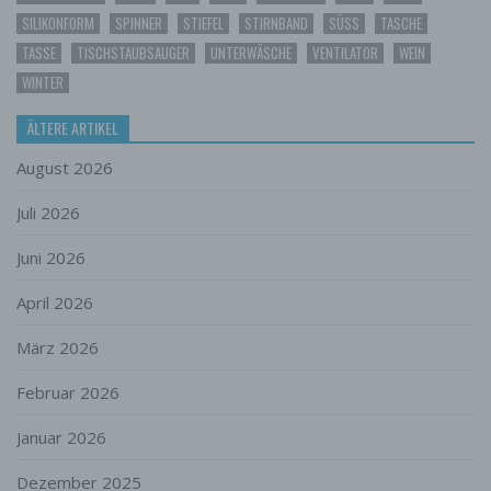
Empfänger ist eine natürliche oder
SILIKONFORM
SPINNER
STIEFEL
STIRNBAND
SÜSS
TASCHE
juristische Person, Behörde, Einrichtung
TASSE
TISCHSTAUBSAUGER
UNTERWÄSCHE
VENTILATOR
WEIN
oder andere Stelle, der personenbezogene
Daten offengelegt werden, unabhängig
WINTER
davon, ob es sich bei ihr um einen Dritten
handelt oder nicht. Behörden, die im
ÄLTERE ARTIKEL
Rahmen eines bestimmten
Untersuchungsauftrags nach dem
August 2026
Unionsrecht oder dem Recht der
Mitgliedstaaten möglicherweise
Juli 2026
personenbezogene Daten erhalten, gelten
jedoch nicht als Empfänger.
Juni 2026
j) Dritter
April 2026
Dritter ist eine natürliche oder juristische
Person, Behörde, Einrichtung oder andere
März 2026
Stelle außer der betroffenen Person, dem
Verantwortlichen, dem Auftragsverarbeiter
Februar 2026
und den Personen, die unter der
unmittelbaren Verantwortung des
Januar 2026
Verantwortlichen oder des
Auftragsverarbeiters befugt sind, die
Dezember 2025