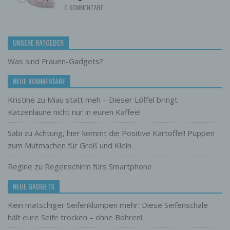
0 KOMMENTARE
Zuverlässigkeit, Verhalten, Aufenthaltsort
oder Ortswechsel dieser natürlichen Person
zu analysieren oder vorherzusagen.
UNSERE RATGEBER
f) Pseudonymisierung
Pseudonymisierung ist die Verarbeitung
Was sind Frauen-Gadgets?
personenbezogener Daten in einer Weise,
auf welche die personenbezogenen Daten
NEUE KOMMENTARE
ohne Hinzuziehung zusätzlicher
Kristine
zu
Miau statt meh – Dieser Löffel bringt
Informationen nicht mehr einer spezifischen
betroffenen Person zugeordnet werden
Katzenlaune nicht nur in euren Kaffee!
können, sofern diese zusätzlichen
Informationen gesondert aufbewahrt werden
Sabi
zu
Achtung, hier kommt die Positive Kartoffel! Puppen
und technischen und organisatorischen
zum Mutmachen für Groß und Klein
Maßnahmen unterliegen, die gewährleisten,
dass die personenbezogenen Daten nicht
Regine
zu
Regenschirm fürs Smartphone
einer identifizierten oder identifizierbaren
natürlichen Person zugewiesen werden.
NEUE GADGETS
g) Verantwortlicher oder für die
Kein matschiger Seifenklumpen mehr: Diese Seifenschale
Verarbeitung Verantwortlicher
hält eure Seife trocken – ohne Bohren!
Verantwortlicher oder für die Verarbeitung