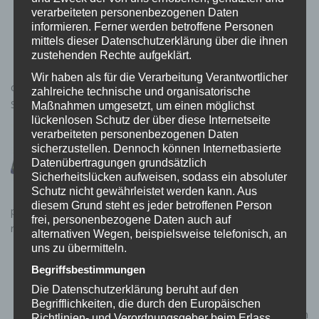
Dreht euch glücklich: Dieser Ring sieht
verarbeiteten personenbezogenen Daten
gut aus und beruhigt die Nerven!
informieren. Ferner werden betroffene Personen
0 KOMMENTARE
mittels dieser Datenschutzerklärung über die ihnen
Ihr seid öfter mal etwas nervös, hibbelt mit
zustehenden Rechte aufgeklärt.
den Beinen oder tickt mit dem Finger auf
Wir haben als für die Verarbeitung Verantwortlicher
den Zähnen? Warum dann nicht die Eigenschaften von
zahlreiche technische und organisatorische
Schmuck und einem...
Maßnahmen umgesetzt, um einen möglichst
lückenlosen Schutz der über diese Internetseite
Chaosqueen? Der NOVOO Air Tag Air
verarbeiteten personenbezogenen Daten
Tag bringt Ordnung in euer Leben!
sicherzustellen. Dennoch können Internetbasierte
0 KOMMENTARE
Datenübertragungen grundsätzlich
Kennt ihr Apples AirTag? Wie ihr dann
Sicherheitslücken aufweisen, sodass ein absoluter
Schutz nicht gewährleistet werden kann. Aus
vielleicht wisst, handelt es sich um eine echt
diesem Grund steht es jeder betroffenen Person
praktische Angelegenheit. Einfach den AirTag irgendwo
frei, personenbezogene Daten auch auf
reinlegen oder verstauen und schon könnt...
alternativen Wegen, beispielsweise telefonisch, an
uns zu übermitteln.
Abrakadabra, Pfeffer! Diese
Zauberstab-Gewürzstreuer machen
Begriffsbestimmungen
Würzen zum Spaß!
Die Datenschutzerklärung beruht auf den
0 KOMMENTARE
Begrifflichkeiten, die durch den Europäischen
Hand aufs Herz: Wer hätte nicht gerne einen
Richtlinien- und Verordnungsgeber beim Erlass