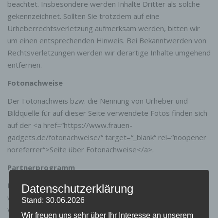
beachtet. Insbesondere werden Inhalte Dritter als solche
gekennzeichnet. Sollten Sie trotzdem auf eine
Urheberrechtsverletzung aufmerksam werden, bitten wir
um einen entsprechenden Hinweis. Bei Bekanntwerden von
Rechtsverletzungen werden wir derartige Inhalte umgehend
entfernen.
Fotonachweise
Der Fotonachweis bzw. die Nennung von Urheber und
Bildquelle für auf dieser Seite verwendete Fotos finden sich
auf der <a href=“https://www.frauen-
gadgets.de/fotonachweise/“ target=“_blank“ rel=“noopener
noreferrer“>Seite über Fotonachweise</a>.
Partnerprogramm
Frauen-Gadgets.de ist Teilnehmer des Partnerprogramms
Datenschutzerklärung
von Amazon EU, das zur Bereitstellung eines Mediums für
Stand: 30.06.2026
Websites konzipiert wurde, mittels dessen durch die
Wir freuen uns sehr über Ihr Interesse an unserem