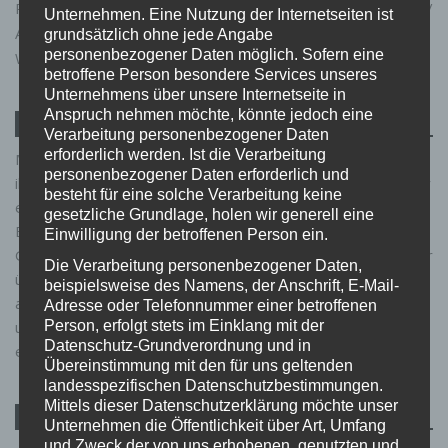
Platzierung von Werbeanzeigen und Links zu (Amazon.co.uk /
Unternehmen. Eine Nutzung der Internetseiten ist
Amazon.de / Amazon.fr / Amazon.it / Amazon.es)
grundsätzlich ohne jede Angabe
personenbezogener Daten möglich. Sofern eine
Werbekostenerstattung verdient werden kann.
betroffene Person besondere Services unseres
Unternehmens über unsere Internetseite in
Anspruch nehmen möchte, könnte jedoch eine
HINWEIS IN EIGENER SACHE
Verarbeitung personenbezogener Daten
erforderlich werden. Ist die Verarbeitung
Manche unserer Links sind sogenannte bezahlte Links. Wenn
personenbezogener Daten erforderlich und
ihr über diese einkauft, erhalten wir eine kleine Provision. Für
besteht für eine solche Verarbeitung keine
euch bleibt der Preis natürlich gleich – und an unserer
gesetzliche Grundlage, holen wir generell eine
Empfehlung ändert das nichts. Wir achten stets darauf, nur
Einwilligung der betroffenen Person ein.
Gadgets und Angebote aufzunehmen, von deren Qualität wir
Die Verarbeitung personenbezogener Daten,
überzeugt sind. Zu unseren Partnern gehören unter
beispielsweise des Namens, der Anschrift, E-Mail-
anderem das Amazon PartnerNet, eBay und AliExpress. So
Adresse oder Telefonnummer einer betroffenen
Person, erfolgt stets im Einklang mit der
unterstützt ihr unsere Arbeit – ganz ohne Mehrkosten für
Datenschutz-Grundverordnung und in
euch. Vielen Dank!
Übereinstimmung mit den für uns geltenden
landesspezifischen Datenschutzbestimmungen.
Mittels dieser Datenschutzerklärung möchte unser
AUCH INTERESSANT …
Unternehmen die Öffentlichkeit über Art, Umfang
und Zweck der von uns erhobenen, genutzten und