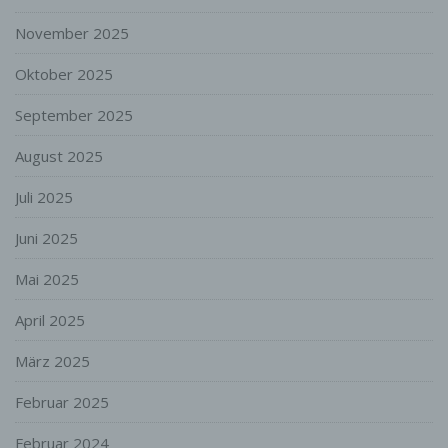
personenbezogenen Daten zu verarbeiten.
k) Einwilligung
November 2025
Einwilligung ist jede von der betroffenen
Oktober 2025
Person freiwillig für den bestimmten Fall in
informierter Weise und unmissverständlich
September 2025
abgegebene Willensbekundung in Form
einer Erklärung oder einer sonstigen
August 2025
eindeutigen bestätigenden Handlung, mit
der die betroffene Person zu verstehen gibt,
Juli 2025
dass sie mit der Verarbeitung der sie
betreffenden personenbezogenen Daten
Juni 2025
einverstanden ist.
Mai 2025
Name und Anschrift des für die Verarbeitung
Verantwortlichen
April 2025
Verantwortlicher im Sinne der Datenschutz-
Grundverordnung, sonstiger in den Mitgliedstaaten
März 2025
der Europäischen Union geltenden
Datenschutzgesetze und anderer Bestimmungen
Februar 2025
mit datenschutzrechtlichem Charakter ist die:
Arne Rastas
Februar 2024