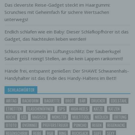
Verantwortlicher ist die natürliche oder
Das cleverste Reise-Gadget steckt im Haargummi:
juristische Person, Behörde, Einrichtung
Scrunchies mit Geheimfach für sichere Wertsachen
oder andere Stelle, die allein oder
gemeinsam mit anderen über die Zwecke
unterwegs!
und Mittel der Verarbeitung von
personenbezogenen Daten entscheidet.
Endlich schlafen wie ein Baby: Dieser Schlafkopfhörer ist das
Sind die Zwecke und Mittel dieser
Gadget, das Nachteulen lieben werden!
Verarbeitung durch das Unionsrecht oder
das Recht der Mitgliedstaaten vorgegeben,
Schluss mit Krümeln im Lüftungsschlitz: Der Sauberkugel
so kann der Verantwortliche
Saubergeist reinigt Stellen, an die kein Lappen rankommt!
beziehungsweise können die bestimmten
Kriterien seiner Benennung nach dem
Hände frei, entspannt genießen: Der SHAWE Schwanenhals-
Unionsrecht oder dem Recht der
Handyhalter ist das Ende des Handy-Haltens im Bett!
Mitgliedstaaten vorgesehen werden.
h) Auftragsverarbeiter
SCHLAGWÖRTER
Auftragsverarbeiter ist eine natürliche oder
AIRTAG
BACKFORM
BAGUETTE
BROT
BÄR
DRUCKER
EDELSTAHL
juristische Person, Behörde, Einrichtung
ETIKETTEN
FLASCHENÖFFNER
GPS
HIGH-HEELS
KATZE
KATZEN
oder andere Stelle, die personenbezogene
Daten im Auftrag des Verantwortlichen
KÜCHE
LED
MAGISCH
MONSTER
MULTITOOL
NIEDLICH
ORTUNG
verarbeitet.
OTOTO
OVERKNEE
PFEFFERSTREUER
PONCHO
REGEN
REGENJACKE
i) Empfänger
REGENSCHIRM
REIBE
RGB
RING
RUCKSACK
SEIFE
SEXY