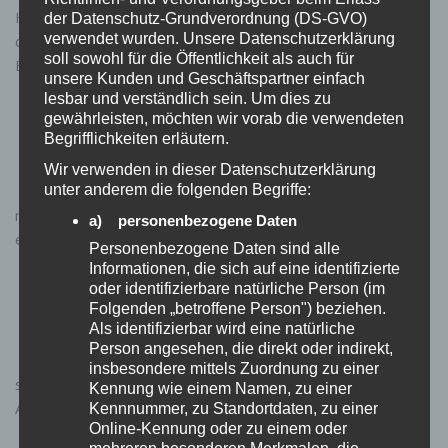
Hauch Hogwarts in der Küche? Genau das verspricht
der Datenschutz-Grundverordnung (DS-GVO)
verwendet wurden. Unsere Datenschutzerklärung
dieses magische Gewürzstreuer-Set in Zauberstab-Form.
soll sowohl für die Öffentlichkeit als auch für
Ein Stern am Ende, drei Löcher in...
unsere Kunden und Geschäftspartner einfach
lesbar und verständlich sein. Um dies zu
Gamechanger für draußen: Urinella
gehört in jedes Camping-Gepäck!
gewährleisten, möchten wir vorab die verwendeten
Begrifflichkeiten erläutern.
0 KOMMENTARE
Kennt ihr das? Endlich mal wieder wandern,
Wir verwenden in dieser Datenschutzerklärung
doch plötzlich drückt die Blase. Dass das
unter anderem die folgenden Begriffe:
männliche Geschlecht beim Harndrang fernab jeder Toilette
a) personenbezogene Daten
einen großen Vorteil hat, ist weithin...
Personenbezogene Daten sind alle
Informationen, die sich auf eine identifizierte
Hände frei, entspannt genießen: Der
oder identifizierbare natürliche Person (im
SHAWE Schwanenhals-Handyhalter ist
Folgenden „betroffene Person") beziehen.
das Ende des Handy-Haltens im Bett!
Als identifizierbar wird eine natürliche
0 KOMMENTARE
Person angesehen, die direkt oder indirekt,
Wer kennt das: Man liegt entspannt im Bett,
insbesondere mittels Zuordnung zu einer
schaut eine Serie – und nach zehn Minuten schmerzt der
Kennung wie einem Namen, zu einer
Arm. Oder man möchte in der Küche einem Rezept...
Kennnummer, zu Standortdaten, zu einer
Online-Kennung oder zu einem oder
mehreren besonderen Merkmalen, die