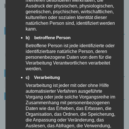
Ausdruck der physischen, physiologischen,
genetischen, psychischen, wirtschaftlichen,
kulturellen oder sozialen Identität dieser
natürlichen Person sind, identifiziert werden
kann.
HERZLICH WILLKOMMEN
b) betroffene Person
Frauen-Gadgets.de ist ein Gadget-Blog für Frauen. Wir
Betroffene Person ist jede identifizierte oder
stellen euch täglich die neuesten Frauen-Gadgets vor. Es
identifizierbare natürliche Person, deren
lohnt sich, regelmäßig vorbeizuschauen. Die Auswahl wächst
personenbezogene Daten von dem für die
von Tag zu Tag!
Verarbeitung Verantwortlichen verarbeitet
werden.
SUCHE
c) Verarbeitung
Suchen
Verarbeitung ist jeder mit oder ohne Hilfe
nach:
automatisierter Verfahren ausgeführte
INTERESSANTE ARTIKEL
Vorgang oder jede solche Vorgangsreihe im
Zusammenhang mit personenbezogenen
Diese Handtasche lächelt euch an – und
Daten wie das Erheben, das Erfassen, die
ihr werdet zurücklächeln! Diese Mini-
Organisation, das Ordnen, die Speicherung,
Bag ist einfach zu süß!
die Anpassung oder Veränderung, das
0 KOMMENTARE
Auslesen, das Abfragen, die Verwendung,