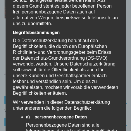
Schlafzimmer und Gaming-Room!
diesem Grund steht es jeder betroffenen Person
0 KOMMENTARE
frei, personenbezogene Daten auch auf
alternativen Wegen, beispielsweise telefonisch, an
uns zu übermitteln.
Pikst euch glücklich: Warum diese
Voodoo-Puppe das witzigste Gadget
Begriffsbestimmungen
ever ist
Die Datenschutzerklärung beruht auf den
0 KOMMENTARE
Begrifflichkeiten, die durch den Europäischen
Richtlinien- und Verordnungsgeber beim Erlass
der Datenschutz-Grundverordnung (DS-GVO)
Klein, süß und verdammt praktisch:
verwendet wurden. Unsere Datenschutzerklärung
Diese Mäuse-Geldbörse ist ein echter
soll sowohl für die Öffentlichkeit als auch für
Hingucker!
unsere Kunden und Geschäftspartner einfach
0 KOMMENTARE
lesbar und verständlich sein. Um dies zu
gewährleisten, möchten wir vorab die verwendeten
Begrifflichkeiten erläutern.
UNSERE RATGEBER
Wir verwenden in dieser Datenschutzerklärung
unter anderem die folgenden Begriffe:
Was sind Frauen-Gadgets?
a) personenbezogene Daten
NEUE KOMMENTARE
Personenbezogene Daten sind alle
Informationen, die sich auf eine identifizierte