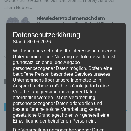
wieder eure Haare ins Gesicht. Ziemlich nervig, und vor
allem kleben...
Nie wieder Probleme nach dem
Haarewaschen – 3er-Set mit Bandanas
und Stirnband
Datenschutzerklärung
0 KOMMENTARE
Stand: 30.06.2026
Also dieses Set müsst ihr gesehen haben!
Enthalten sind ein Stirnband und zwei Bandanas. Diese
Wir freuen uns sehr über Ihr Interesse an unserem
werden euch bei der Körperpflege eine große Hilfe sein.
Unternehmen. Eine Nutzung der Internetseiten ist
grundsätzlich ohne jede Angabe
Einerseits könnt ihr...
personenbezogener Daten möglich. Sofern eine
betroffene Person besondere Services unseres
Unternehmens über unsere Internetseite in
Anspruch nehmen möchte, könnte jedoch eine
Verarbeitung personenbezogener Daten
erforderlich werden. Ist die Verarbeitung
personenbezogener Daten erforderlich und
HERZLICH WILLKOMMEN
besteht für eine solche Verarbeitung keine
gesetzliche Grundlage, holen wir generell eine
Frauen-Gadgets.de ist ein Gadget-Blog für Frauen. Wir
Einwilligung der betroffenen Person ein.
stellen euch täglich die neuesten Frauen-Gadgets vor. Es
Die Verarbeitung personenbezogener Daten,
lohnt sich, regelmäßig vorbeizuschauen. Die Auswahl wächst