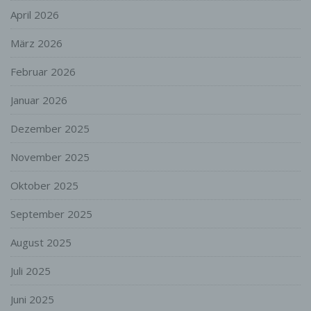
Verarbeitung personenbezogener Daten, die
April 2026
darin besteht, dass diese
personenbezogenen Daten verwendet
März 2026
werden, um bestimmte persönliche Aspekte,
die sich auf eine natürliche Person
Februar 2026
beziehen, zu bewerten, insbesondere, um
Aspekte bezüglich Arbeitsleistung,
Januar 2026
wirtschaftlicher Lage, Gesundheit,
persönlicher Vorlieben, Interessen,
Dezember 2025
Zuverlässigkeit, Verhalten, Aufenthaltsort
oder Ortswechsel dieser natürlichen Person
November 2025
zu analysieren oder vorherzusagen.
Oktober 2025
f) Pseudonymisierung
Pseudonymisierung ist die Verarbeitung
September 2025
personenbezogener Daten in einer Weise,
auf welche die personenbezogenen Daten
August 2025
ohne Hinzuziehung zusätzlicher
Informationen nicht mehr einer spezifischen
Juli 2025
betroffenen Person zugeordnet werden
können, sofern diese zusätzlichen
Juni 2025
Informationen gesondert aufbewahrt werden