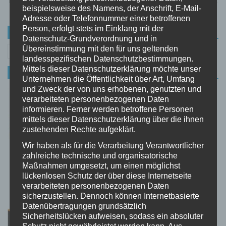
beispielsweise des Namens, der Anschrift, E-Mail-
von Tag zu Tag!
Adresse oder Telefonnummer einer betroffenen
Person, erfolgt stets im Einklang mit der
SUCHE
Datenschutz-Grundverordnung und in
Suchen
Übereinstimmung mit den für uns geltenden
landesspezifischen Datenschutzbestimmungen.
nach:
Mittels dieser Datenschutzerklärung möchte unser
INTERESSANTE ARTIKEL
Unternehmen die Öffentlichkeit über Art, Umfang
und Zweck der von uns erhobenen, genutzten und
Euer Alltag braucht mehr Spitze: Diese
verarbeiteten personenbezogenen Daten
sexy Höschen von Finetoo bringen Farbe
informieren. Ferner werden betroffene Personen
rein!
mittels dieser Datenschutzerklärung über die ihnen
0 KOMMENTARE
zustehenden Rechte aufgeklärt.
Wir haben als für die Verarbeitung Verantwortlicher
Notizblock der anderen Art: 3D
zahlreiche technische und organisatorische
Baumhaus mit 260 Blättern und LED-
Maßnahmen umgesetzt, um einen möglichst
Leuchte
lückenlosen Schutz der über diese Internetseite
0 KOMMENTARE
verarbeiteten personenbezogenen Daten
sicherzustellen. Dennoch können Internetbasierte
Datenübertragungen grundsätzlich
Gruselig schön: Das Ammonite Skelett-
Sicherheitslücken aufweisen, sodass ein absoluter
Nachtlicht ist der coolste Hingucker für
Schutz nicht gewährleistet werden kann. Aus