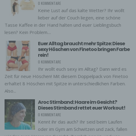
0 KOMMENTARE
Keine Lust auf das kalte Wetter? Ihr wollt
lieber auf der Couch liegen, eine schöne
Tasse Kaffee in der Hand halten und euer Lieblingsbuch
lesen? Kein Problem....
Euer Alltag braucht mehr Spitze: Diese
sexy Höschen von Finetoo bringen Farbe
rein!
0 KOMMENTARE
Ihr wollt euch sexy im Alltag? Dann wird es
Zeit für neue Höschen! Mit diesem Doppelpack von Finetoo
erhaltet 8 Höschen mit Spitze in unterschiedlichen Farben.
Also...
Aroc Stirnband: Haare im Gesicht?
Dieses Stirnband rettet euer Workout!
0 KOMMENTARE
Kennt ihr das auch? Ihr seid beim Laufen
oder im Gym am Schwitzen und zack, fallen