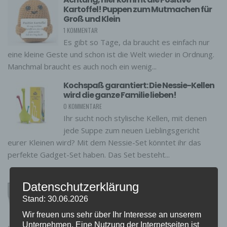
Kartoffel! Puppen zum Mutmachen für
Groß und Klein
1 KOMMENTAR
Es gibt so Tage, da braucht es einfach nur
eine kleine Geste und schon ist die Welt wieder in Ordnung.
Manchmal braucht es auch noch ein wenig...
Kochspaß garantiert: Die Nessie-Kellen
wird die ganze Familie lieben!
0 KOMMENTARE
Ihr sucht noch stylische Kellen, mit denen
jede Suppe zum neuen Lieblingsgericht
eurer Kleinen wird? Mit dem Nessie-Set könntet ihr das
perfekte Gadget-Set haben. Das Set besteht...
Frische Kräuter aus der eigenen Küche:
Dieses Kräutertopf-Gadget gießt von
Datenschutzerklärung
allein!
Stand: 30.06.2026
0 KOMMENTARE
Wir freuen uns sehr über Ihr Interesse an unserem
Wer träumt nicht davon, einfach beim
Unternehmen. Eine Nutzung der Internetseiten ist