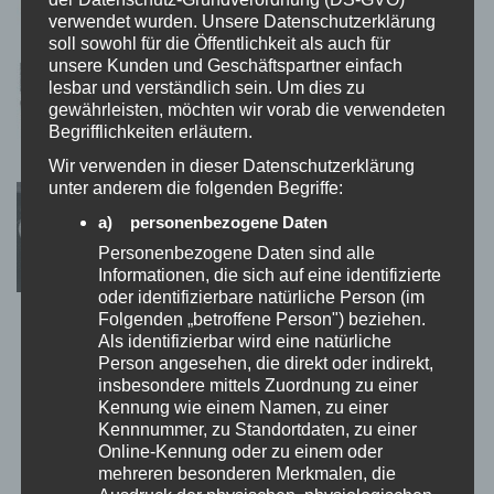
verwendet wurden. Unsere Datenschutzerklärung
soll sowohl für die Öffentlichkeit als auch für
Zuckersüß: Diese Tier-USB-Sticks
unsere Kunden und Geschäftspartner einfach
bringen euch zum Schmunzeln
lesbar und verständlich sein. Um dies zu
0 KOMMENTARE
gewährleisten, möchten wir vorab die verwendeten
Begrifflichkeiten erläutern.
Wir verwenden in dieser Datenschutzerklärung
unter anderem die folgenden Begriffe:
Armbanduhr trifft Schmuck – und ihr
glänzt!
a) personenbezogene Daten
0 KOMMENTARE
Personenbezogene Daten sind alle
Informationen, die sich auf eine identifizierte
oder identifizierbare natürliche Person (im
Folgenden „betroffene Person") beziehen.
Tschüss, Krümel! Der SPORWAY
Als identifizierbar wird eine natürliche
Tischstaubsauger macht euren
Schreibtisch-Krümeln den Garaus!
Person angesehen, die direkt oder indirekt,
insbesondere mittels Zuordnung zu einer
0 KOMMENTARE
Kennung wie einem Namen, zu einer
Kennnummer, zu Standortdaten, zu einer
Online-Kennung oder zu einem oder
Kein Geheimnis mehr: Der Satisfyer
Number One ist der Klassiker unter den
mehreren besonderen Merkmalen, die