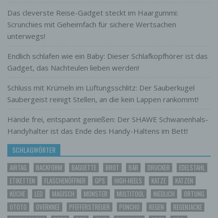
Verbreitung oder eine andere Form der
Das cleverste Reise-Gadget steckt im Haargummi:
Bereitstellung, den Abgleich oder die
Scrunchies mit Geheimfach für sichere Wertsachen
Verknüpfung, die Einschränkung, das
Löschen oder die Vernichtung.
unterwegs!
d) Einschränkung der Verarbeitung
Endlich schlafen wie ein Baby: Dieser Schlafkopfhörer ist das
Einschränkung der Verarbeitung ist die
Gadget, das Nachteulen lieben werden!
Markierung gespeicherter
personenbezogener Daten mit dem Ziel,
Schluss mit Krümeln im Lüftungsschlitz: Der Sauberkugel
ihre künftige Verarbeitung einzuschränken.
Saubergeist reinigt Stellen, an die kein Lappen rankommt!
e) Profiling
Hände frei, entspannt genießen: Der SHAWE Schwanenhals-
Profiling ist jede Art der automatisierten
Verarbeitung personenbezogener Daten, die
Handyhalter ist das Ende des Handy-Haltens im Bett!
darin besteht, dass diese
SCHLAGWÖRTER
personenbezogenen Daten verwendet
werden, um bestimmte persönliche Aspekte,
AIRTAG
BACKFORM
BAGUETTE
BROT
BÄR
DRUCKER
EDELSTAHL
die sich auf eine natürliche Person
beziehen, zu bewerten, insbesondere, um
ETIKETTEN
FLASCHENÖFFNER
GPS
HIGH-HEELS
KATZE
KATZEN
Aspekte bezüglich Arbeitsleistung,
KÜCHE
LED
MAGISCH
MONSTER
MULTITOOL
NIEDLICH
ORTUNG
wirtschaftlicher Lage, Gesundheit,
OTOTO
OVERKNEE
PFEFFERSTREUER
PONCHO
REGEN
REGENJACKE
persönlicher Vorlieben, Interessen,
Zuverlässigkeit, Verhalten, Aufenthaltsort