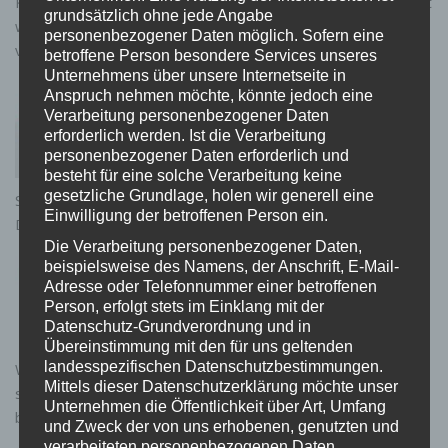
Kochen frisches Basilikum vom Fensterbrett zu zupfen, statt
grundsätzlich ohne jede Angabe
welkes Supermarkt-Kraut aus der Plastikschale zu
personenbezogener Daten möglich. Sofern eine
verwenden? Das Problem: Die meisten von uns...
betroffene Person besondere Services unseres
Unternehmens über unsere Internetseite in
Einfach zauberhaft: Die Einhorn-
Anspruch nehmen möchte, könnte jedoch eine
Silikonform, die euch den Tag versüßt
Verarbeitung personenbezogener Daten
0 KOMMENTARE
erforderlich werden. Ist die Verarbeitung
Silikonformen sind nun nicht wirklich etwas
personenbezogener Daten erforderlich und
Neues, aber mitunter dennoch sehr niedlich.
besteht für eine solche Verarbeitung keine
gesetzliche Grundlage, holen wir generell eine
So auch diese Einhorn-Silikonform. Ihr könnt sie für viele
Einwilligung der betroffenen Person ein.
Dinge nutzen. Zum Herstellen von Eiswürfeln,...
Die Verarbeitung personenbezogener Daten,
Wein retten leicht gemacht: Diese
beispielsweise des Namens, der Anschrift, E-Mail-
Silikon-Weinverschlüsse halten euren
Adresse oder Telefonnummer einer betroffenen
Lieblingswein frisch!
Person, erfolgt stets im Einklang mit der
0 KOMMENTARE
Datenschutz-Grundverordnung und in
Hand aufs Herz: Wer trinkt eine Flasche
Übereinstimmung mit den für uns geltenden
landesspezifischen Datenschutzbestimmungen.
Wein immer komplett an einem Abend? Eben. Und wer hat
Mittels dieser Datenschutzerklärung möchte unser
schon Stanniolfolie und einen kaputten Korken als Notlösung
Unternehmen die Öffentlichkeit über Art, Umfang
benutzt, nur...
und Zweck der von uns erhobenen, genutzten und
verarbeiteten personenbezogenen Daten