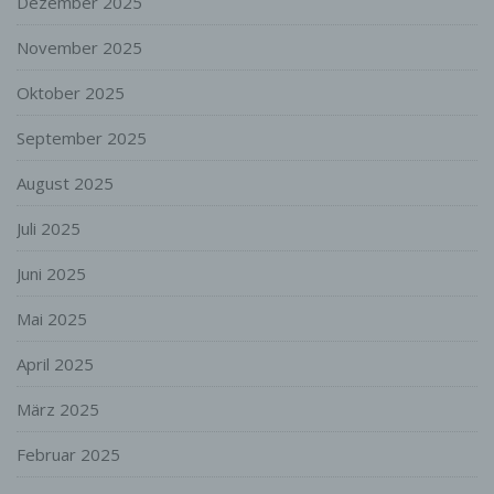
Dezember 2025
juristische Person, Behörde, Einrichtung
oder andere Stelle, die allein oder
November 2025
gemeinsam mit anderen über die Zwecke
und Mittel der Verarbeitung von
Oktober 2025
personenbezogenen Daten entscheidet.
Sind die Zwecke und Mittel dieser
September 2025
Verarbeitung durch das Unionsrecht oder
das Recht der Mitgliedstaaten vorgegeben,
so kann der Verantwortliche
August 2025
beziehungsweise können die bestimmten
Kriterien seiner Benennung nach dem
Juli 2025
Unionsrecht oder dem Recht der
Mitgliedstaaten vorgesehen werden.
Juni 2025
h) Auftragsverarbeiter
Mai 2025
Auftragsverarbeiter ist eine natürliche oder
juristische Person, Behörde, Einrichtung
April 2025
oder andere Stelle, die personenbezogene
Daten im Auftrag des Verantwortlichen
März 2025
verarbeitet.
Februar 2025
i) Empfänger
Empfänger ist eine natürliche oder