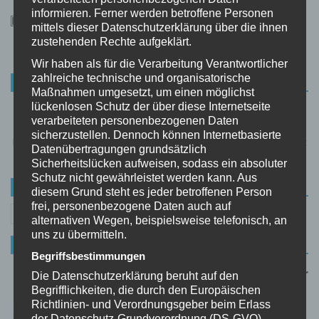
informieren. Ferner werden betroffene Personen
mittels dieser Datenschutzerklärung über die ihnen
zustehenden Rechte aufgeklärt.
Wir haben als für die Verarbeitung Verantwortlicher
zahlreiche technische und organisatorische
HERZLICH WILLKOMMEN
Maßnahmen umgesetzt, um einen möglichst
lückenlosen Schutz der über diese Internetseite
Frauen-Gadgets.de ist ein Gadget-Blog für Frauen. Wir
verarbeiteten personenbezogenen Daten
stellen euch täglich die neuesten Frauen-Gadgets vor. Es
sicherzustellen. Dennoch können Internetbasierte
lohnt sich, regelmäßig vorbeizuschauen. Die Auswahl wächst
Datenübertragungen grundsätzlich
von Tag zu Tag!
Sicherheitslücken aufweisen, sodass ein absoluter
Schutz nicht gewährleistet werden kann. Aus
SUCHE
diesem Grund steht es jeder betroffenen Person
frei, personenbezogene Daten auch auf
Suchen
alternativen Wegen, beispielsweise telefonisch, an
nach:
uns zu übermitteln.
INTERESSANTE ARTIKEL
Begriffsbestimmungen
Kein Kampf mehr mit Deckeln: Der Otstar
Die Datenschutzerklärung beruht auf den
Glasöffner ist euer neuer Küchenhelfer!
Begrifflichkeiten, die durch den Europäischen
0 KOMMENTARE
Richtlinien- und Verordnungsgeber beim Erlass
der Datenschutz-Grundverordnung (DS-GVO)